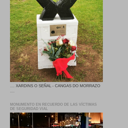
.... XARDINS O SEÑAL - CANGAS DO MORRAZO
....
MONUMENTO EN RECUERDO DE LAS VÍCTIMAS
DE SEGURIDAD VIAL