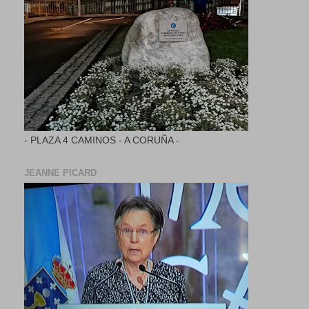
- PLAZA 4 CAMINOS - A CORUÑA -
JEANNE PICARD