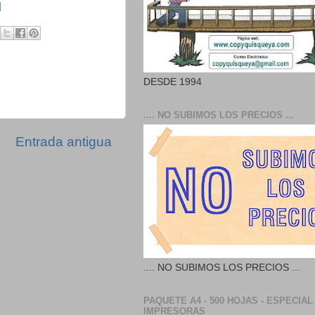
l
DESDE 1994
.... NO SUBIMOS LOS PRECIOS ...
Entrada antigua
.... NO SUBIMOS LOS PRECIOS ...
PAQUETE A4 - 500 HOJAS - ESPECIAL
IMPRESORAS