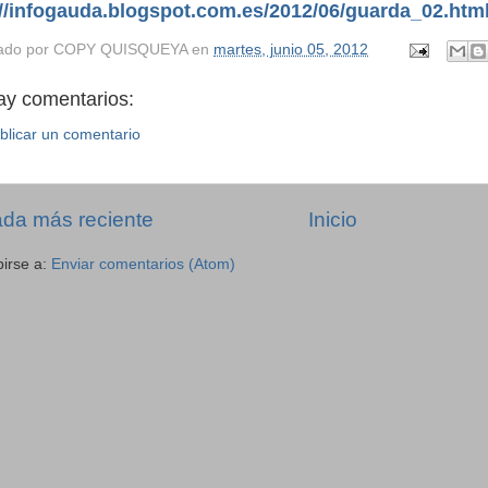
://infogauda.blogspot.com.es/2012/06/guarda_02.htm
ado por
COPY QUISQUEYA
en
martes, junio 05, 2012
ay comentarios:
blicar un comentario
ada más reciente
Inicio
birse a:
Enviar comentarios (Atom)