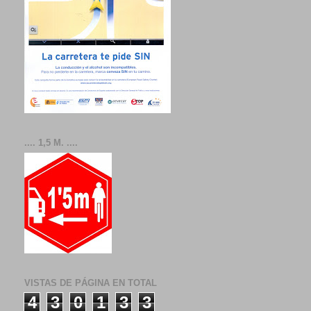
.... 1,5 M. ....
VISTAS DE PÁGINA EN TOTAL
4
3
0
1
3
3