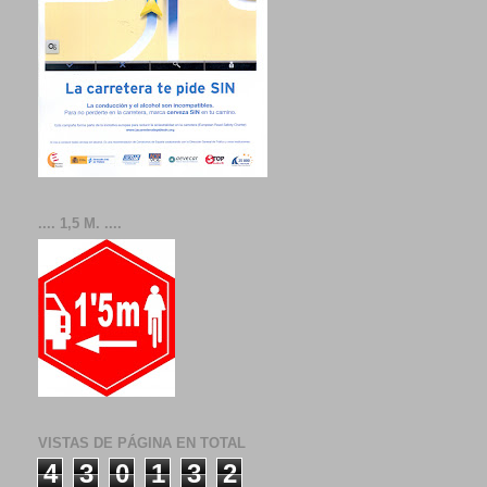
.... 1,5 M. ....
VISTAS DE PÁGINA EN TOTAL
4
3
0
1
3
2