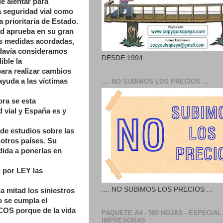
e alentar para
a seguridad vial como
a prioritaria de Estado.
d aprueba en su gran
s medidas acordadas,
davía consideramos
DESDE 1994
ible la
ara realizar cambios
ayuda a las víctimas
.... NO SUBIMOS LOS PRECIOS ...
ra se esta
 vial y España es y
 de estudios sobre las
 otros países. Su
dida a ponerlas en
n por LEY las
.... NO SUBIMOS LOS PRECIOS ...
a mitad los siniestros
o se cumpla el
OS porque de la vida
PAQUETE A4 - 500 HOJAS - ESPECIAL
IMPRESORAS