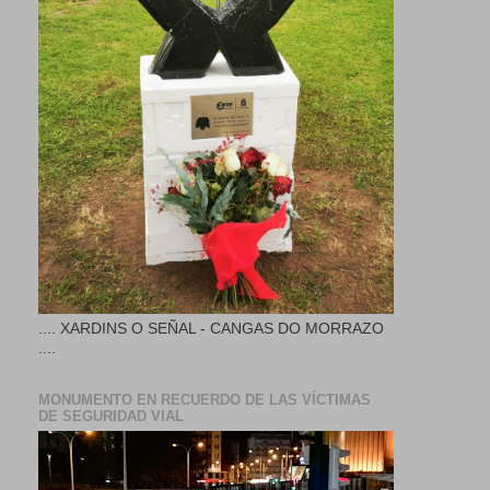
.... XARDINS O SEÑAL - CANGAS DO MORRAZO
....
MONUMENTO EN RECUERDO DE LAS VÍCTIMAS
DE SEGURIDAD VIAL