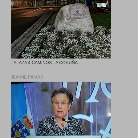
- PLAZA 4 CAMINOS - A CORUÑA -
JEANNE PICARD