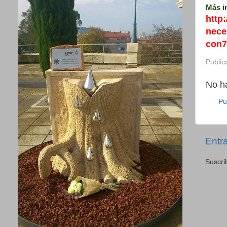
Más i
http
nece
con7
Public
No h
Pu
Entr
Suscri