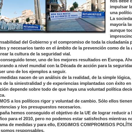
nos debe d
impulsar l
una polític
La socieda
mayoría la
aunque to
imprescind
nsabilidad del Gobierno y el compromiso de toda la ciudadanía p
tes y necesarios tanto en el ámbito de la prevención como de la 
rear la cultura de la seguridad vial.
 conseguido tener, uno de los mejores resultados en Europa. Aho
orando a nivel mundial con la Década de acción para la seguridad
ser uno de los ejemplos a seguir.
medidas nacen de un análisis de la realidad, de la simple lógica,
 de la siniestralidad y de experiencias implantadas con éxito en
ación depende sobre todo de que haya una voluntad política deci
ica.
MOS a los políticos rigor y voluntad de cambio. Sólo ellos tiene
tencias y los presupuestos necesarios.
paña hemos conseguido el objetivo de la UE de lograr reducir a l
áfico para el 2010, pero no podemos estar satisfechos mientras n
ama de medidas y para ello, EXIGIMOS COMPROMISOS POLÍTIC
 somos responsables.