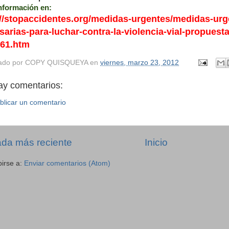
nformación en:
://stopaccidentes.org/medidas-urgentes/medidas-urg
sarias-para-luchar-contra-la-violencia-vial-propuest
61.htm
ado por
COPY QUISQUEYA
en
viernes, marzo 23, 2012
ay comentarios:
blicar un comentario
ada más reciente
Inicio
birse a:
Enviar comentarios (Atom)