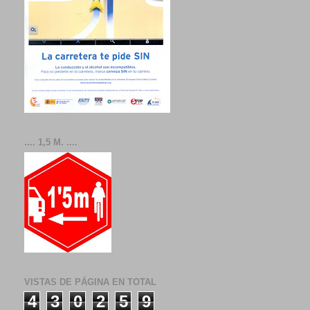
.... 1,5 M. ....
VISTAS DE PÁGINA EN TOTAL
4
3
0
2
5
9