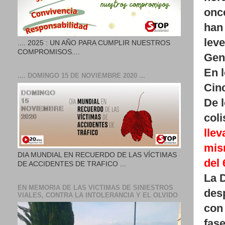
onc
han
leve
.... 2025 : UN AÑO PARA CUMPLIR NUESTROS
COMPROMISOS....
Gene
En 
.... DOMINGO 15 DE NOVIEMBRE 2020 ...
Cin
De l
coli
lle
mis
DIA MUNDIAL EN RECUERDO DE LAS VÍCTIMAS
del 
DE ACCIDENTES DE TRAFICO ...
La D
EN MEMORIA DE LAS VICTIMAS DE SINIESTROS
desp
VIALES, CONTRA LA INTOLERANCIA Y EL OLVIDO
con
fase