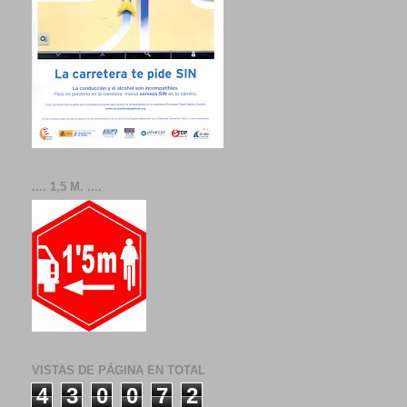
.... 1,5 M. ....
VISTAS DE PÁGINA EN TOTAL
4
3
0
0
7
2