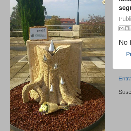
seg
Publ
No 
P
Entr
Susc