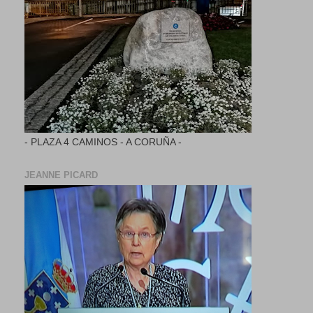
- PLAZA 4 CAMINOS - A CORUÑA -
JEANNE PICARD