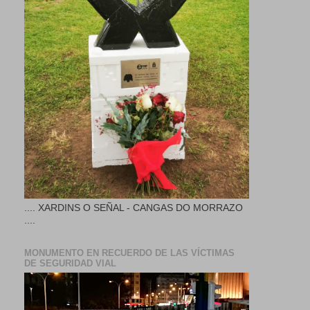
.... XARDINS O SEÑAL - CANGAS DO MORRAZO
....
MONUMENTO EN RECUERDO DE LAS VÍCTIMAS
DE SEGURIDAD VIAL