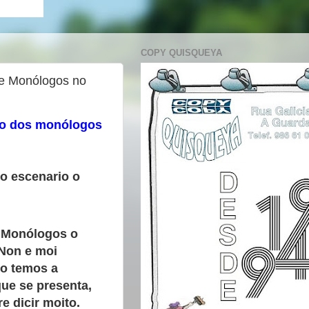
COPY QUISQUEYA
de Monólogos no
to dos monólogos
so escenario o
 Monólogos o
 Non e moi
ro temos a
ue se presenta,
e dicir moito.