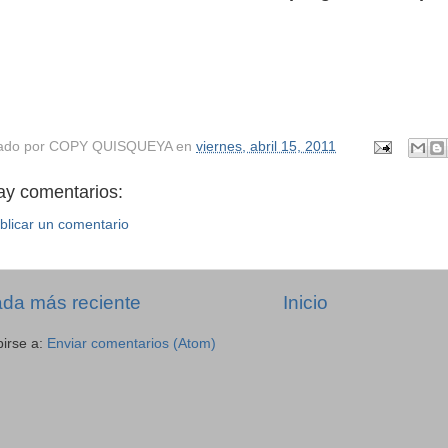
ado por
COPY QUISQUEYA
en
viernes, abril 15, 2011
ay comentarios:
blicar un comentario
ada más reciente
Inicio
birse a:
Enviar comentarios (Atom)