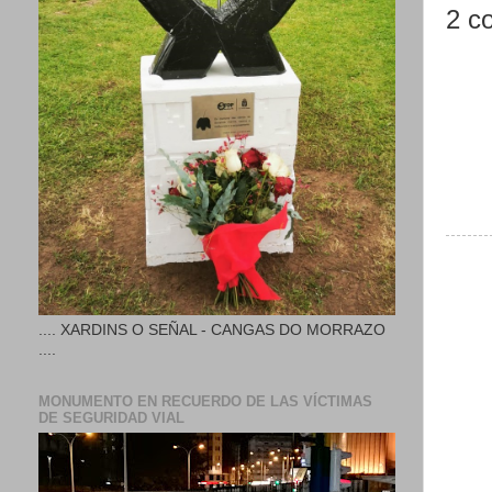
2 c
.... XARDINS O SEÑAL - CANGAS DO MORRAZO
....
MONUMENTO EN RECUERDO DE LAS VÍCTIMAS
DE SEGURIDAD VIAL