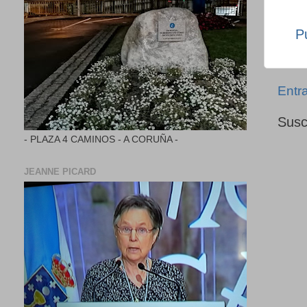
P
Entr
Susc
- PLAZA 4 CAMINOS - A CORUÑA -
JEANNE PICARD