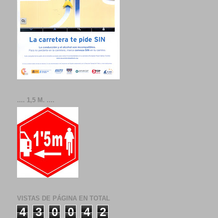
.... 1,5 M. ....
VISTAS DE PÁGINA EN TOTAL
4
3
0
0
4
2