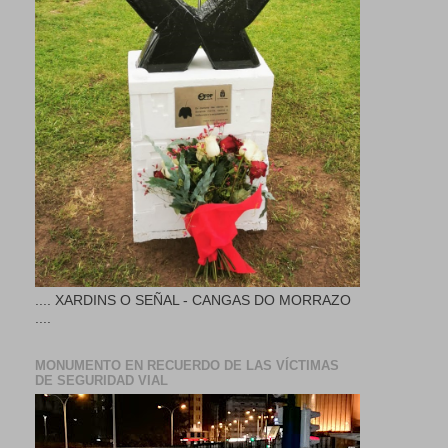
.... XARDINS O SEÑAL - CANGAS DO MORRAZO
....
MONUMENTO EN RECUERDO DE LAS VÍCTIMAS
DE SEGURIDAD VIAL