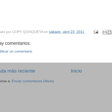
ado por
COPY QUISQUEYA
en
sábado, abril 23, 2011
ay comentarios:
blicar un comentario
ada más reciente
Inicio
birse a:
Enviar comentarios (Atom)