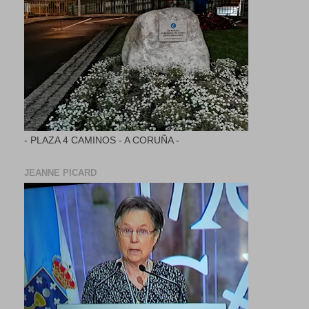
- PLAZA 4 CAMINOS - A CORUÑA -
JEANNE PICARD