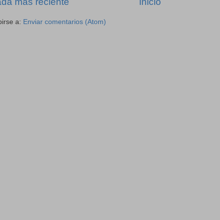
ada más reciente
Inicio
birse a:
Enviar comentarios (Atom)