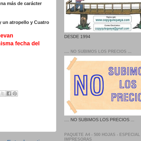
una más de carácter
y un atropello y Cuatro
llevan
DESDE 1994
isma fecha del
.... NO SUBIMOS LOS PRECIOS ...
.... NO SUBIMOS LOS PRECIOS ...
PAQUETE A4 - 500 HOJAS - ESPECIAL
IMPRESORAS