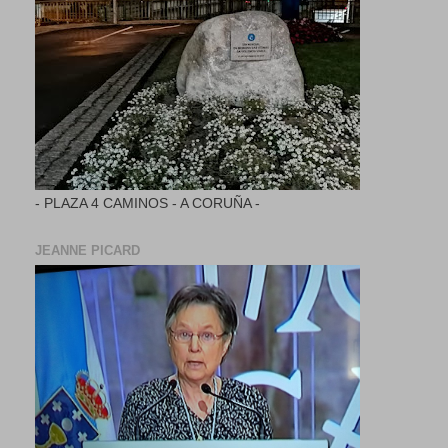
- PLAZA 4 CAMINOS - A CORUÑA -
JEANNE PICARD