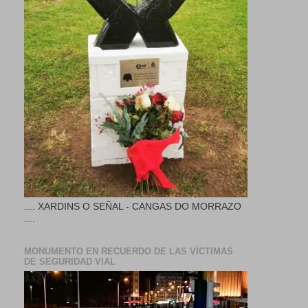
.... XARDINS O SEÑAL - CANGAS DO MORRAZO
....
MONUMENTO EN RECUERDO DE LAS VÍCTIMAS
DE SEGURIDAD VIAL