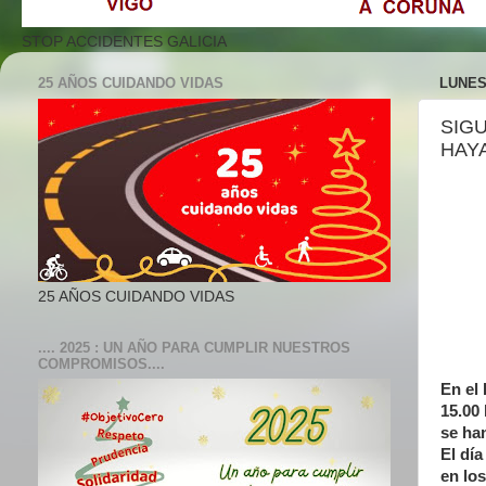
STOP ACCIDENTES GALICIA
25 AÑOS CUIDANDO VIDAS
LUNES
SIG
HAYA
25 AÑOS CUIDANDO VIDAS
.... 2025 : UN AÑO PARA CUMPLIR NUESTROS
COMPROMISOS....
En el 
15.00
se ha
El dí
en lo