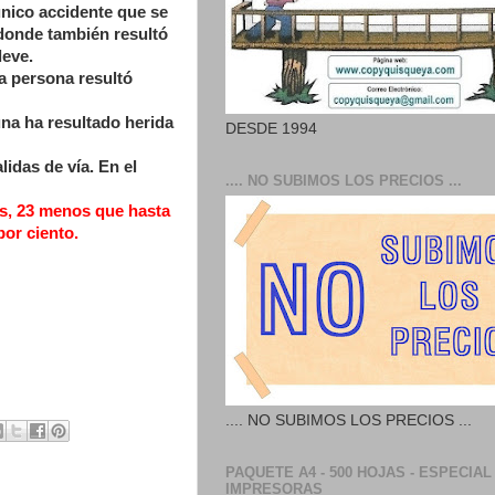
único accidente que se
 donde también resultó
leve.
a persona resultó
na ha resultado herida
DESDE 1994
lidas de vía. En el
.... NO SUBIMOS LOS PRECIOS ...
as, 23 menos que hasta
or ciento.
.... NO SUBIMOS LOS PRECIOS ...
PAQUETE A4 - 500 HOJAS - ESPECIAL
IMPRESORAS