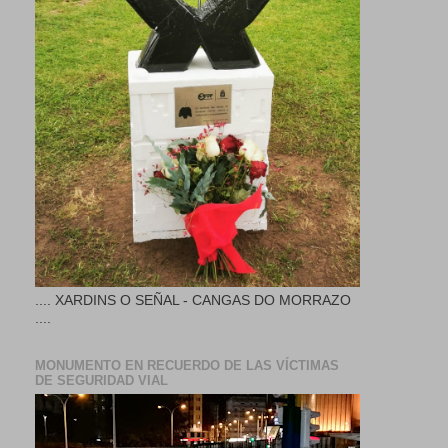
.... XARDINS O SEÑAL - CANGAS DO MORRAZO
....
MONUMENTO EN RECUERDO DE LAS VÍCTIMAS
DE SEGURIDAD VIAL