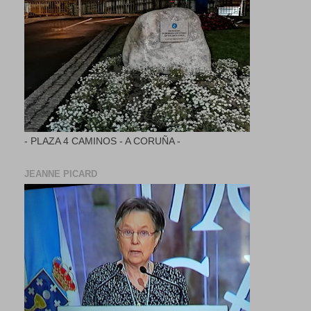
- PLAZA 4 CAMINOS - A CORUÑA -
JEANNE PICARD