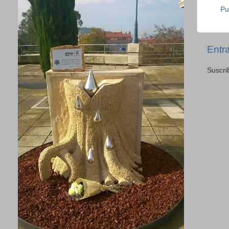
Pu
Entr
Suscri