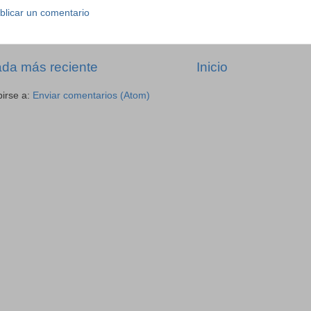
blicar un comentario
ada más reciente
Inicio
birse a:
Enviar comentarios (Atom)