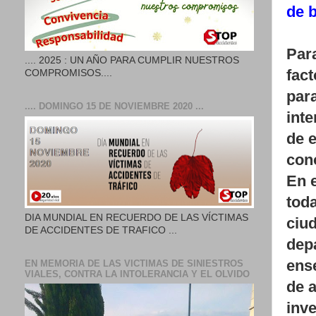
de 
Para
.... 2025 : UN AÑO PARA CUMPLIR NUESTROS
fact
COMPROMISOS....
para
.... DOMINGO 15 DE NOVIEMBRE 2020 ...
inte
de 
con
En 
toda
DIA MUNDIAL EN RECUERDO DE LAS VÍCTIMAS
ciud
DE ACCIDENTES DE TRAFICO ...
dep
ens
EN MEMORIA DE LAS VICTIMAS DE SINIESTROS
VIALES, CONTRA LA INTOLERANCIA Y EL OLVIDO
de a
inv