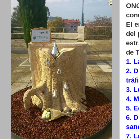
ONG´
con
El e
del 
estr
de T
1. L
2. D
tráf
3. L
4. M
5. 
6. D
san
7. L