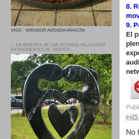
8. R
mov
9. P
VIGO - MIRADOR AVENIDA ARAGÓN
El 
plen
... EN MEMORIA DE LAS VÍCTIMAS FALLECIDAS
EN ACCIDENTES DE TRÁFICO ...
expo
audi
net
Publ
No 