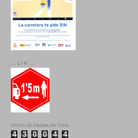
.... 1,5 M. ....
VISTAS DE PÁGINA EN TOTAL
4
3
0
0
4
4