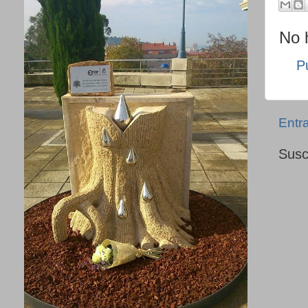
No 
P
Entr
Susc