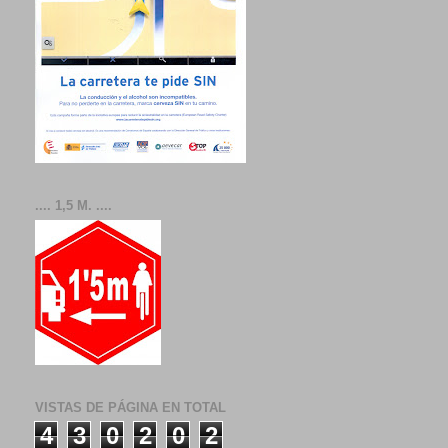
.... 1,5 M. ....
VISTAS DE PÁGINA EN TOTAL
4
3
0
2
0
2