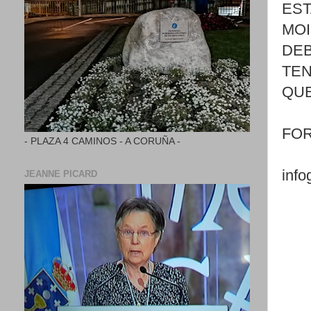
EST
MOI
DEB
TEN
QUE
FOR
- PLAZA 4 CAMINOS - A CORUÑA -
info
JEANNE PICARD