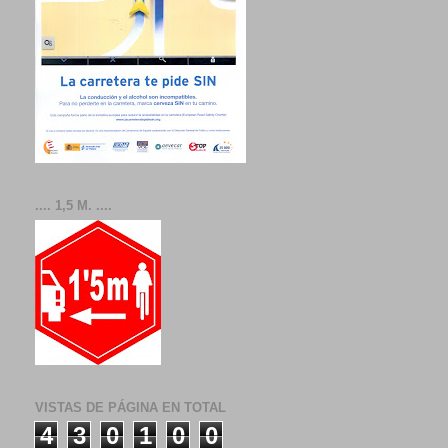
.... 1,5 M. ....
VISTAS DE PÁGINA EN TOTAL
4
3
0
1
0
0