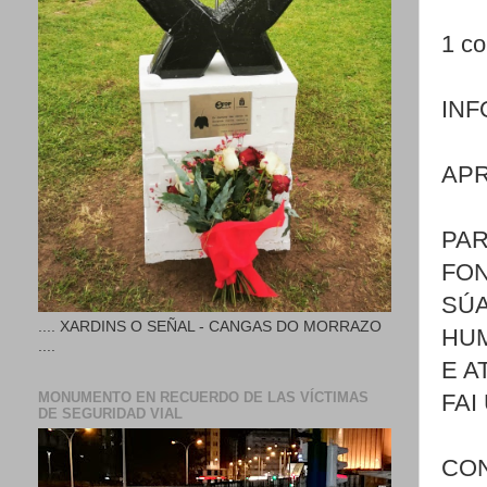
1 co
INF
APR
PAR
FON
SÚA
.... XARDINS O SEÑAL - CANGAS DO MORRAZO
HUM
....
E A
MONUMENTO EN RECUERDO DE LAS VÍCTIMAS
FAI
DE SEGURIDAD VIAL
CON