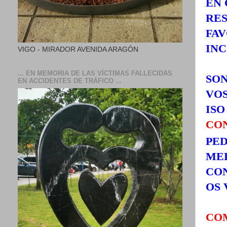
EN 
RES
FAV
INC
VIGO - MIRADOR AVENIDA ARAGÓN
... EN MEMORIA DE LAS VÍCTIMAS FALLECIDAS
SON
EN ACCIDENTES DE TRÁFICO ...
VO
ISO
CO
PED
MER
CON
OS 
CO