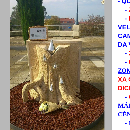
- Q
-
-
VEL
CAM
DA 
-
-
ZON
XA
DIC
-
MÁI
CÉN
- M