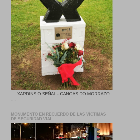
.... XARDINS O SEÑAL - CANGAS DO MORRAZO
....
MONUMENTO EN RECUERDO DE LAS VÍCTIMAS
DE SEGURIDAD VIAL