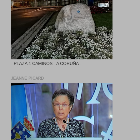
- PLAZA 4 CAMINOS - A CORUÑA -
JEANNE PICARD