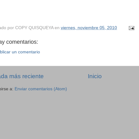
ado por
COPY QUISQUEYA
en
viernes, noviembre 05, 2010
ay comentarios:
blicar un comentario
ada más reciente
Inicio
birse a:
Enviar comentarios (Atom)