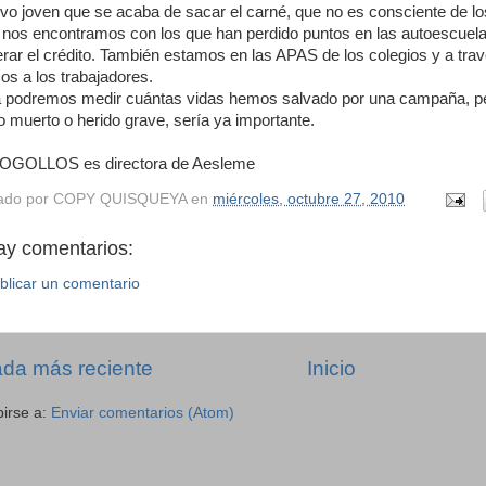
ivo joven que se acaba de sacar el carné, que no es consciente de lo
nos encontramos con los que han perdido puntos en las autoescuela
rar el crédito. También estamos en las APAS de los colegios y a tr
os a los trabajadores.
podremos medir cuántas vidas hemos salvado por una campaña, pero
o muerto o herido grave, sería ya importante.
OGOLLOS es directora de Aesleme
ado por
COPY QUISQUEYA
en
miércoles, octubre 27, 2010
ay comentarios:
blicar un comentario
ada más reciente
Inicio
birse a:
Enviar comentarios (Atom)