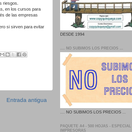
s riesgos.
s, en los cursos para
avés de las empresas
 si sirven para evitar
DESDE 1994
.... NO SUBIMOS LOS PRECIOS ...
Entrada antigua
.... NO SUBIMOS LOS PRECIOS ...
PAQUETE A4 - 500 HOJAS - ESPECIAL
IMPRESORAS