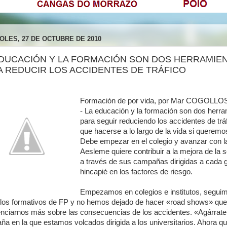
OLES, 27 DE OCTUBRE DE 2010
EDUCACIÓN Y LA FORMACIÓN SON DOS HERRAMIE
A REDUCIR LOS ACCIDENTES DE TRÁFICO
Formación de por vida, por Mar COGOLLO
- La educación y la formación son dos herra
para seguir reduciendo los accidentes de trá
que hacerse a lo largo de la vida si queremos
Debe empezar en el colegio y avanzar con l
Aesleme quiere contribuir a la mejora de la 
a través de sus campañas dirigidas a cada 
hincapié en los factores de riesgo.
Empezamos en colegios e institutos, seguim
clos formativos de FP y no hemos dejado de hacer «road shows» que
nciarnos más sobre las consecuencias de los accidentes. «Agárrate a
a en la que estamos volcados dirigida a los universitarios. Ahora qu