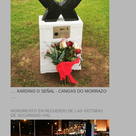
.... XARDINS O SEÑAL - CANGAS DO MORRAZO
....
MONUMENTO EN RECUERDO DE LAS VÍCTIMAS
DE SEGURIDAD VIAL