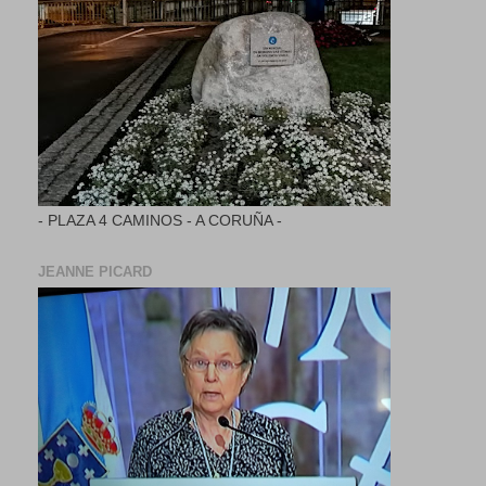
- PLAZA 4 CAMINOS - A CORUÑA -
JEANNE PICARD