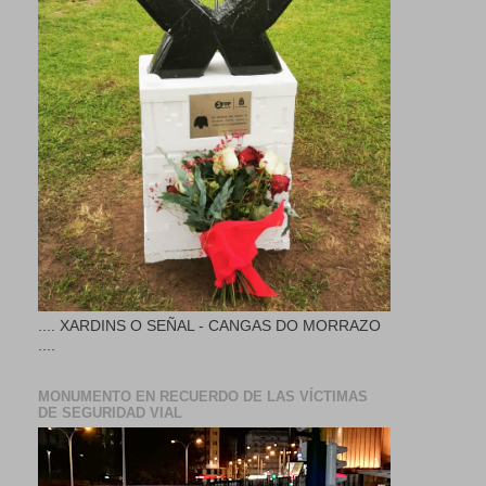
.... XARDINS O SEÑAL - CANGAS DO MORRAZO
....
MONUMENTO EN RECUERDO DE LAS VÍCTIMAS
DE SEGURIDAD VIAL