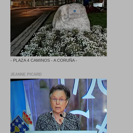
- PLAZA 4 CAMINOS - A CORUÑA -
JEANNE PICARD