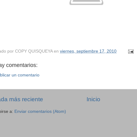
ado por
COPY QUISQUEYA
en
viernes, septiembre 17, 2010
ay comentarios:
blicar un comentario
ada más reciente
Inicio
birse a:
Enviar comentarios (Atom)