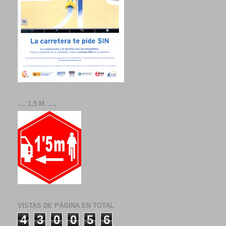
.... 1,5 M. ....
VISTAS DE PÁGINA EN TOTAL
4
3
0
0
5
6