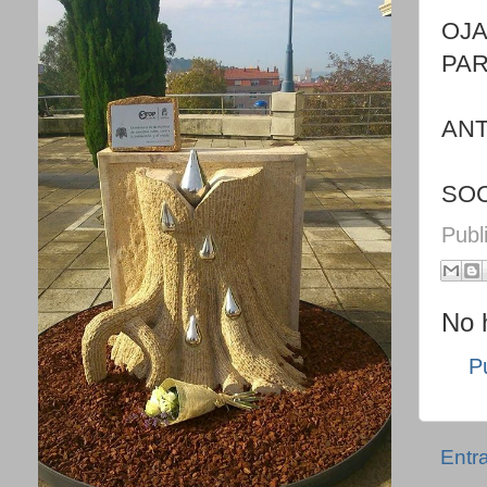
OJA
PAR
ANT
SOC
Publ
No 
P
Entr