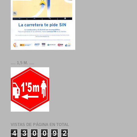
.... 1,5 M. ....
VISTAS DE PÁGINA EN TOTAL
4
3
0
0
9
2