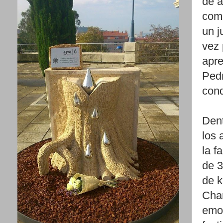
de a
comu
un j
vez 
apre
Pedr
cond
Dent
los 
la f
de 3
de k
Char
emoc