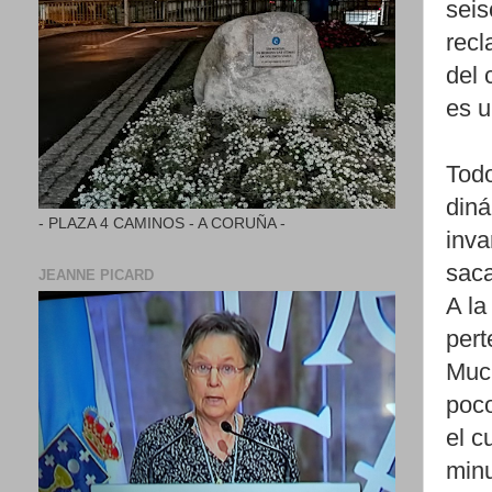
seis
recl
del 
es u
Todo
diná
- PLAZA 4 CAMINOS - A CORUÑA -
inva
saca
JEANNE PICARD
A la
pert
Much
poco
el c
minu