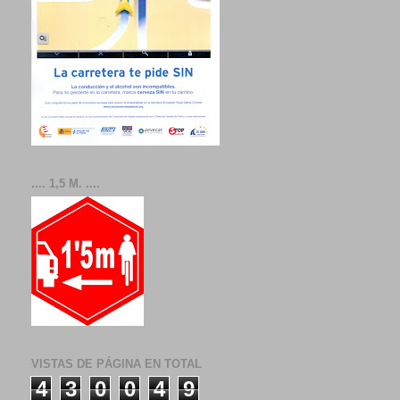
.... 1,5 M. ....
VISTAS DE PÁGINA EN TOTAL
4
3
0
0
4
9