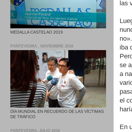
las 
Lueg
nunc
MEDALLA CASTELAO 2019
no».
PONTEVEDRA , NOVIEMBRE 2018
iba 
Pero
se a
a na
vari
pasa
el c
harí
DÍA MUNDIAL EN RECUERDO DE LAS VÍCTIMAS
DE TRÁFICO
En u
PONTEVEDRA, JULIO 2018