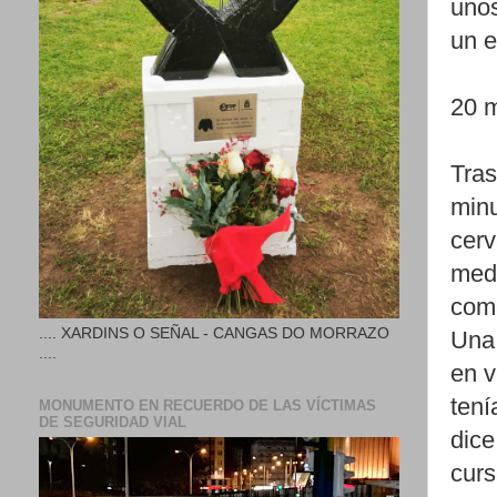
unos
un e
20 m
Tras
minu
cerv
medi
come
.... XARDINS O SEÑAL - CANGAS DO MORRAZO
Una 
....
en v
tení
MONUMENTO EN RECUERDO DE LAS VÍCTIMAS
DE SEGURIDAD VIAL
dice
curs