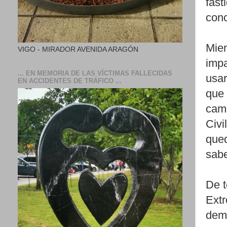
fast
conc
Mien
VIGO - MIRADOR AVENIDA ARAGÓN
impa
... EN MEMORIA DE LAS VÍCTIMAS FALLECIDAS
usar
EN ACCIDENTES DE TRÁFICO ...
que 
camb
Civi
qued
sabe
De t
Extr
demo