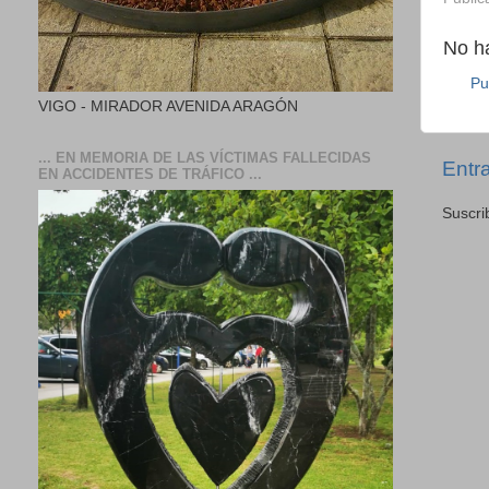
No h
Pu
VIGO - MIRADOR AVENIDA ARAGÓN
... EN MEMORIA DE LAS VÍCTIMAS FALLECIDAS
Entr
EN ACCIDENTES DE TRÁFICO ...
Suscri