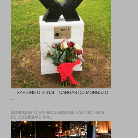
.... XARDINS O SEÑAL - CANGAS DO MORRAZO
....
MONUMENTO EN RECUERDO DE LAS VÍCTIMAS
DE SEGURIDAD VIAL