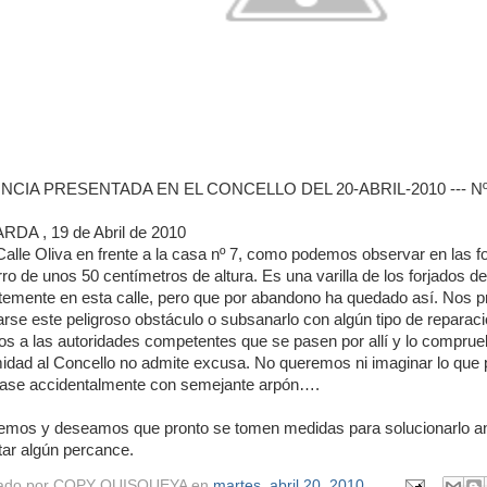
CIA PRESENTADA EN EL CONCELLO DEL 20-ABRIL-2010 --- N
RDA , 19 de Abril de 2010
Calle Oliva en frente a la casa nº 7, como podemos observar en las f
rro de unos 50 centímetros de altura. Es una varilla de los forjados del
temente en esta calle, pero que por abandono ha quedado así. Nos p
arse este peligroso obstáculo o subsanarlo con algún tipo de reparaci
s a las autoridades competentes que se pasen por allí y lo comprueb
idad al Concello no admite excusa. No queremos ni imaginar lo que p
zase accidentalmente con semejante arpón….
emos y deseamos que pronto se tomen medidas para solucionarlo a
ar algún percance.
ado por
COPY QUISQUEYA
en
martes, abril 20, 2010