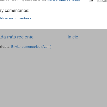
ay comentarios:
blicar un comentario
ada más reciente
Inicio
birse a:
Enviar comentarios (Atom)