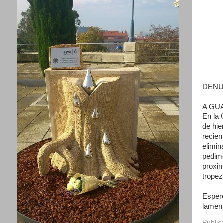
DENUN
A GUA
En la 
de hie
recien
elimin
pedimo
proxim
trope
Esper
lament
Public