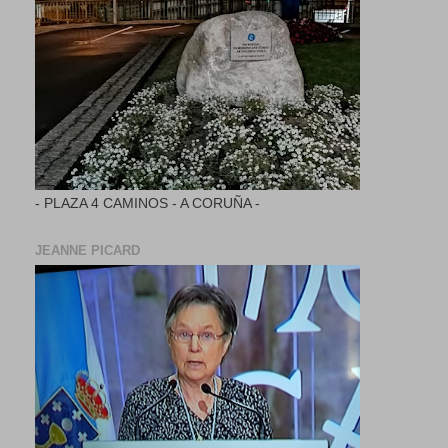
- PLAZA 4 CAMINOS - A CORUÑA -
JEANNE PICARD