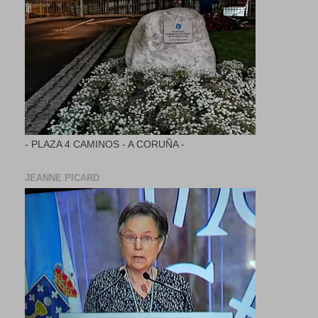
- PLAZA 4 CAMINOS - A CORUÑA -
JEANNE PICARD