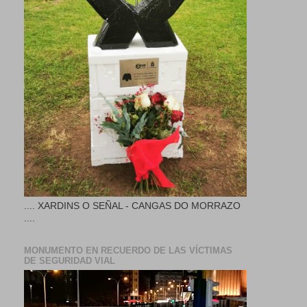
.... XARDINS O SEÑAL - CANGAS DO MORRAZO
....
MONUMENTO EN RECUERDO DE LAS VÍCTIMAS
DE SEGURIDAD VIAL