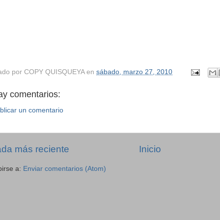
ado por
COPY QUISQUEYA
en
sábado, marzo 27, 2010
ay comentarios:
blicar un comentario
ada más reciente
Inicio
birse a:
Enviar comentarios (Atom)